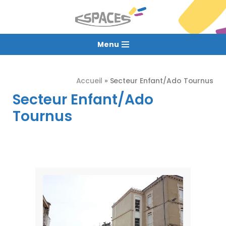
Aller
au
Menu
contenu
Accueil
»
Secteur Enfant/Ado Tournus
Secteur Enfant/Ado
Tournus