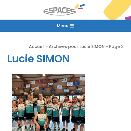
Aller
au
Menu
contenu
Accueil
»
Archives pour Lucie SIMON
»
Page 2
Lucie SIMON