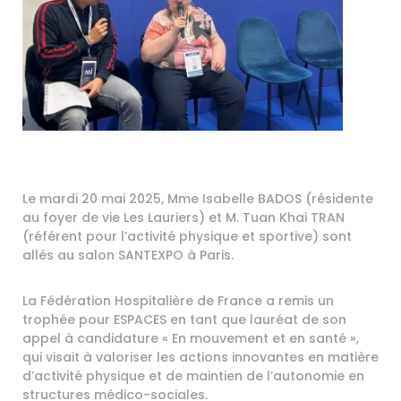
Le mardi 20 mai 2025, Mme Isabelle BADOS (résidente
au foyer de vie Les Lauriers) et M. Tuan Khai TRAN
(référent pour l’activité physique et sportive) sont
allés au salon SANTEXPO à Paris.
La Fédération Hospitalière de France a remis un
trophée pour ESPACES en tant que lauréat de son
appel à candidature « En mouvement et en santé »,
qui visait à valoriser les actions innovantes en matière
d’activité physique et de maintien de l’autonomie en
structures médico-sociales.