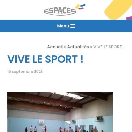
Aller
au
Menu
contenu
Accueil
»
Actualités
»
VIVE LE SPORT !
VIVE LE SPORT !
15 septembre 2023