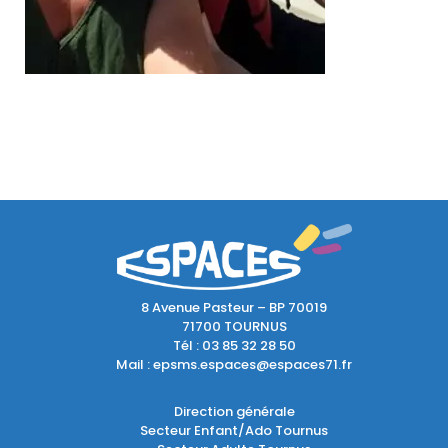
8 Avenue Pasteur – BP 70019
71700 TOURNUS
Tél :
03 85 32 28 50
Mail :
epsms.espaces@espaces71.fr
Direction générale
Secteur Enfant/Ado Tournus