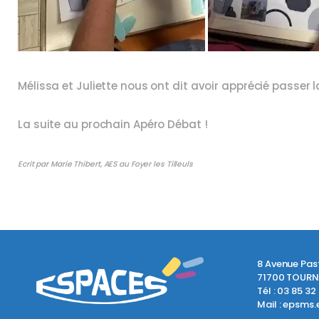
Mélissa et Juliette nous ont dit avoir apprécié passer 
La suite au prochain Apéro Débat !
Ecrit par Marie Thibert, AES au Foyer les Tilleuls
8 Avenue Pas
71700 TOUR
Tél :
03 85 32
Mail :
epsms.