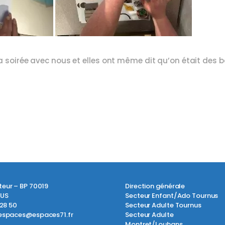
la soirée avec nous et elles ont même dit qu’on était des b
teur – BP 70019
Direction générale
NUS
Secteur Enfant/Ado Tournus
 28 50
Secteur Adulte Tournus
espaces@espaces71.fr
Secteur Adulte
Montret/Louhans